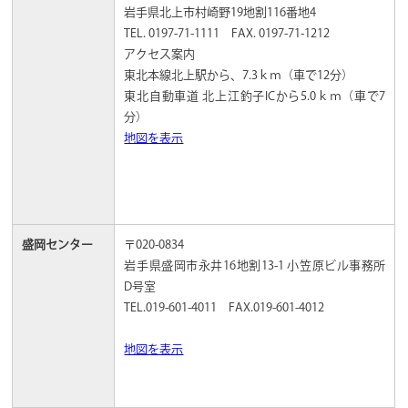
岩手県北上市村崎野19地割116番地4
TEL. 0197-71-1111 FAX. 0197-71-1212
アクセス案内
東北本線北上駅から、7.3ｋｍ（車で12分）
東北自動車道 北上江釣子ICから5.0ｋｍ（車で7
分）
地図を表示
盛岡センター
〒020-0834
岩手県盛岡市永井16地割13-1 小笠原ビル事務所
D号室
TEL.019-601-4011 FAX.019-601-4012
地図を表示