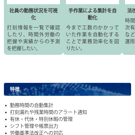
社員の勤務状況を可視
手作業による集計を自
法
化
動化
時
打刻情報を一覧で確認
今まで工数のかかって
次
したり、時間外労働の
いた作業を自動化する
な
把握や実績からの予測
ことで業務効率化を図
運用
を把握したい。
りたい。
特徴
勤務時間の自動集計
打刻漏れや残業時間のアラート通知
有休・代休・特別休暇の管理
シフト管理や帳票出力
労働基準法改正への対応